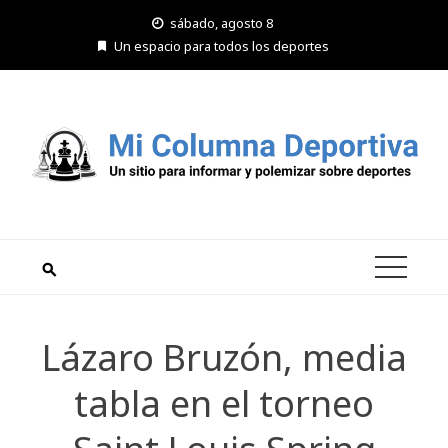
Saltar
sábado, agosto 8
al
Un espacio para todos los deportes
contenido
Lázaro Bruzón, media
tabla en el torneo