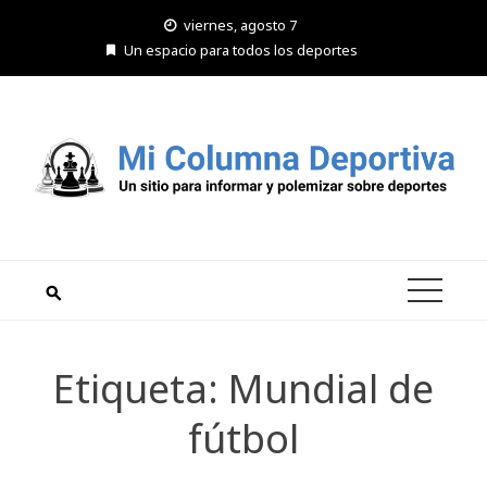
Saltar
viernes, agosto 7
al
Un espacio para todos los deportes
contenido
Etiqueta:
Mundial de
fútbol