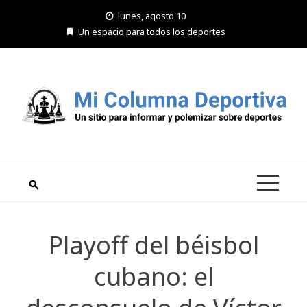
Saltar
lunes, agosto 10
al
Un espacio para todos los deportes
contenido
Playoff del béisbol
cubano: el