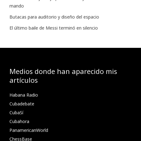
mando
Butacas para auditorio y diseño del espacio
El último baile de Messi terminó en silencio
Medios donde han aparecido mis
artículos
Habana Radio
Cubadebate
CubaSí
Cubahora
PanamericanWorld
ChessBase