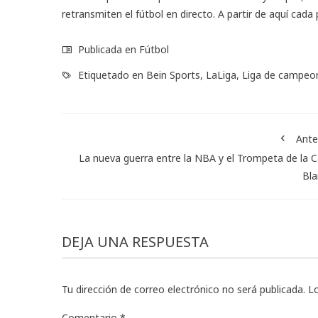
retransmiten el fútbol en directo. A partir de aquí cada
Publicada en
Fútbol
Etiquetado en
Bein Sports
,
LaLiga
,
Liga de campeo
Ante
La nueva guerra entre la NBA y el Trompeta de la 
Bla
DEJA UNA RESPUESTA
Tu dirección de correo electrónico no será publicada.
L
Comentario
*