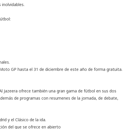
inolvidables.
útbol:
ales.
Moto GP hasta el 31 de diciembre de este año de forma gratuita.
 Al Jazeera ofrece también una gran gama de fútbol en sus dos
. Además de programas con resumenes de la jornada, de debate,
id y el Clásico de la ida.
ón del que se ofrece en abierto