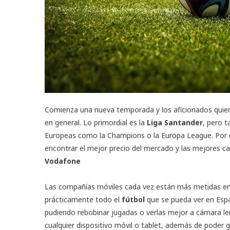
Comienza una nueva temporada y los aficionados quieren
en general. Lo primordial es la
Liga Santander
, pero t
Europeas como la Champions o la Europa League. Por 
encontrar el mejor precio del mercado y las mejores cal
Vodafone
Las compañías móviles cada vez están más metidas en
prácticamente todo el
fútbol
que se pueda ver en Españ
pudiendo rebobinar jugadas o verlas mejor a cámara le
cualquier dispositivo móvil o tablet, además de poder g