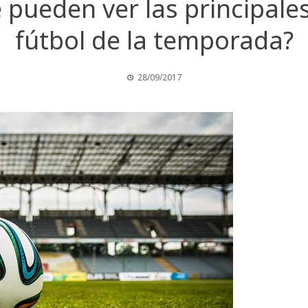
 pueden ver las principal
fútbol de la temporada?
28/09/2017