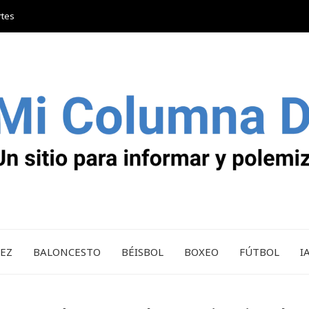
rtes
REZ
BALONCESTO
BÉISBOL
BOXEO
FÚTBOL
I