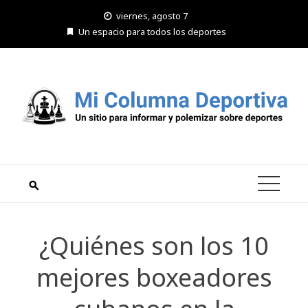
Saltar
viernes, agosto 7
al
Un espacio para todos los deportes
contenido
¿Quiénes son los 10
mejores boxeadores