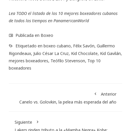
Lea TODO el listado de los 10 mejores boxeadores cubanos
de todos los tiempos en PanamericanWorld
Publicada en
Boxeo
Etiquetado en
boxeo cubano
,
Félix Savón
,
Guillermo
Rigondeaux
,
Julio César La Cruz
,
Kid Chocolate
,
Kid Gavilán
,
mejores boxeadores
,
Teófilo Stevenson
,
Top 10
boxeadores
Anterior
Canelo vs. Golovkin, la pelea más esperada del año
Siguiente
Lakers rinden tributo a la «Mamba Negra» Kobe: