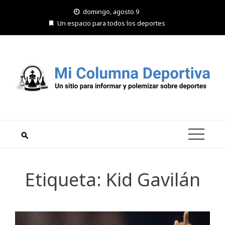
Saltar
domingo, agosto 9
al
Un espacio para todos los deportes
contenido
Etiqueta:
Kid Gavilán