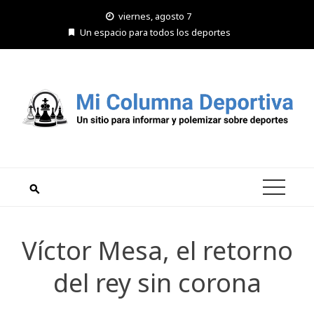
Saltar
viernes, agosto 7
al
Un espacio para todos los deportes
contenido
Víctor Mesa, el retorno
del rey sin corona