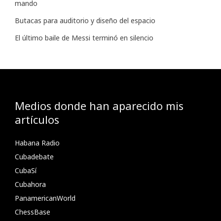
mando
Butacas para auditorio y diseño del espacio
El último baile de Messi terminó en silencio
Medios donde han aparecido mis
artículos
Habana Radio
Cubadebate
CubaSí
Cubahora
PanamericanWorld
ChessBase