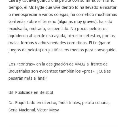
Clara y todavía guardo una pelota con su firma. Al mismo
tiempo, el Mr. Hyde que vive dentro lo ha llevado a insultar
o menospreciar a varios colegas, ha cometido muchísimas
tonterías sobre el terreno (algunas muy graves), ha sido
expulsado, multado, suspendido. No pocos peloteros
agradecen al «profe» su ayuda, otros lo detestan, por las
malas formas y arbitrariedades cometidas. El fin (ganar
juegos de pelota) no justifica los medios para conseguirlo.
Los «contras» en la designación de VM32 al frente de
Industriales son evidentes; también los «pros». ¿Cuáles
pesarán más al final?
Publicada en
Béisbol
Etiquetado en
director
,
Industriales
,
pelota cubana
,
Serie Nacional
,
Víctor Mesa