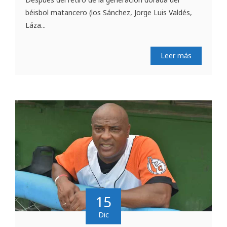
béisbol matancero (los Sánchez, Jorge Luis Valdés,
Láza...
Leer más
15
Dic