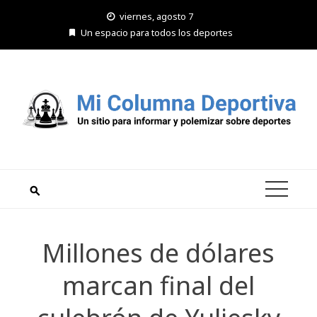
Saltar
viernes, agosto 7
al
Un espacio para todos los deportes
contenido
Millones de dólares
marcan final del