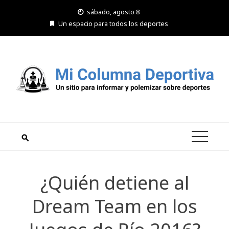
Saltar
sábado, agosto 8
al
Un espacio para todos los deportes
contenido
¿Quién detiene al
Dream Team en los