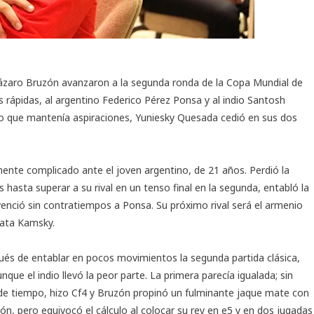
zaro Bruzón avanzaron a la segunda ronda de la Copa Mundial de
as rápidas, al argentino Federico Pérez Ponsa y al indio Santosh
ano que mantenía aspiraciones, Yuniesky Quesada cedió en sus dos
nte complicado ante el joven argentino, de 21 años. Perdió la
 hasta superar a su rival en un tenso final en la segunda, entabló la
venció sin contratiempos a Ponsa. Su próximo rival será el armenio
Gata Kamsky.
spués de entablar en pocos movimientos la segunda partida clásica,
ue el indio llevó la peor parte. La primera parecía igualada; sin
 de tiempo, hizo Cf4 y Bruzón propinó un fulminante jaque mate con
ón, pero equivocó el cálculo al colocar su rey en e5 y en dos jugadas