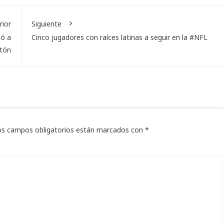
rior
Siguiente
ió a
Cinco jugadores con raíces latinas a seguir en la #NFL
tón
os campos obligatorios están marcados con
*