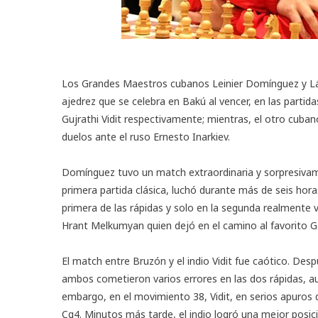
Los Grandes Maestros cubanos Leinier Domínguez y Lá
ajedrez que se celebra en Bakú al vencer, en las partid
Gujrathi Vidit respectivamente; mientras, el otro cub
duelos ante el ruso Ernesto Inarkiev.
Domínguez tuvo un match extraordinaria y sorpresivame
primera partida clásica, luchó durante más de seis horas
primera de las rápidas y solo en la segunda realmente 
Hrant Melkumyan quien dejó en el camino al favorito 
El match entre Bruzón y el indio Vidit fue caótico. De
ambos cometieron varios errores en las dos rápidas, aunq
embargo, en el movimiento 38, Vidit, en serios apuros
Cg4. Minutos más tarde, el indio logró una mejor posici