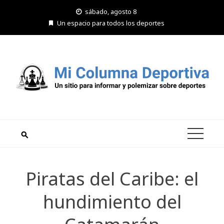
Saltar
sábado, agosto 8
al
Un espacio para todos los deportes
contenido
Piratas del Caribe: el
hundimiento del