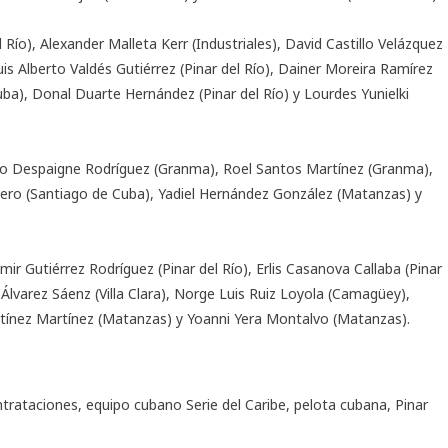
Río), Alexander Malleta Kerr (Industriales), David Castillo Velázquez
, Luis Alberto Valdés Gutiérrez (Pinar del Río), Dainer Moreira Ramírez
a), Donal Duarte Hernández (Pinar del Río) y Lourdes Yunielki
redo Despaigne Rodríguez (Granma), Roel Santos Martínez (Granma),
tero (Santiago de Cuba), Yadiel Hernández González (Matanzas) y
ir Gutiérrez Rodríguez (Pinar del Río), Erlis Casanova Callaba (Pinar
l Álvarez Sáenz (Villa Clara), Norge Luis Ruiz Loyola (Camagüey),
artínez Martínez (Matanzas) y Yoanni Yera Montalvo (Matanzas).
ntrataciones
,
equipo cubano Serie del Caribe
,
pelota cubana
,
Pinar