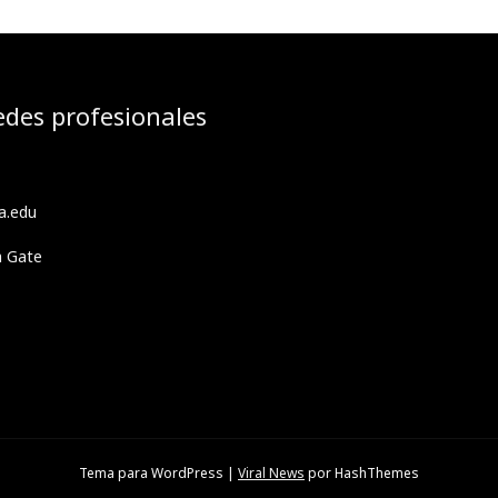
edes profesionales
a.edu
h Gate
Tema para WordPress
|
Viral News
por HashThemes