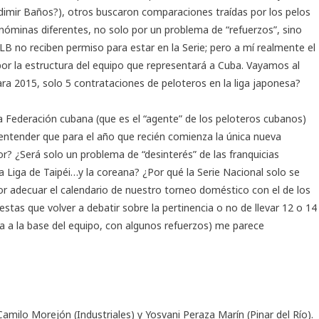
adimir Baños?), otros buscaron comparaciones traídas por los pelos
 nóminas diferentes, no solo por un problema de “refuerzos”, sino
LB no reciben permiso para estar en la Serie; pero a mí realmente el
or la estructura del equipo que representará a Cuba. Vayamos al
ara 2015, solo 5 contrataciones de peloteros en la liga japonesa?
a Federación cubana (que es el “agente” de los peloteros cubanos)
 entender que para el año que recién comienza la única nueva
or? ¿Será solo un problema de “desinterés” de las franquicias
iga de Taipéi…y la coreana? ¿Por qué la Serie Nacional solo se
or adecuar el calendario de nuestro torneo doméstico con el de los
tas que volver a debatir sobre la pertinencia o no de llevar 12 o 14
ría a la base del equipo, con algunos refuerzos) me parece
amilo Morejón (Industriales) y Yosvani Peraza Marín (Pinar del Río).