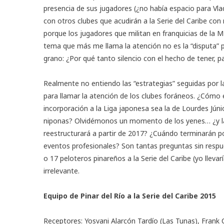
presencia de sus jugadores (¿no había espacio para Vl
con otros clubes que acudirán a la Serie del Caribe con
porque los jugadores que militan en franquicias de la M
tema que más me llama la atención no es la “disputa” p
grano: ¿Por qué tanto silencio con el hecho de tener, p
Realmente no entiendo las “estrategias” seguidas por l
para llamar la atención de los clubes foráneos. ¿Cómo
incorporación a la Liga japonesa sea la de Lourdes Júni
niponas? Olvidémonos un momento de los yenes… ¿y la L
reestructurará a partir de 2017? ¿Cuándo terminarán p
eventos profesionales? Son tantas preguntas sin respues
o 17 peloteros pinareños a la Serie del Caribe (yo lleva
irrelevante.
Equipo de Pinar del Río a la Serie del Caribe 2015
Receptores: Yosvani Alarcón Tardío (Las Tunas), Frank C