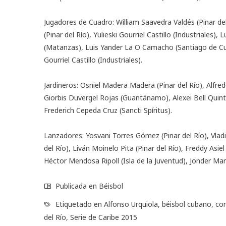
Jugadores de Cuadro: William Saavedra Valdés (Pinar del 
(Pinar del Río), Yulieski Gourriel Castillo (Industriales)
(Matanzas), Luis Yander La O Camacho (Santiago de Cub
Gourriel Castillo (Industriales).
Jardineros: Osniel Madera Madera (Pinar del Río), Alf
Giorbis Duvergel Rojas (Guantánamo), Alexei Bell Quin
Frederich Cepeda Cruz (Sancti Spíritus).
Lanzadores: Yosvani Torres Gómez (Pinar del Río), Vladim
del Río), Liván Moinelo Pita (Pinar del Río), Freddy Asie
Héctor Mendosa Ripoll (Isla de la Juventud), Jonder M
Publicada en
Béisbol
Etiquetado en
Alfonso Urquiola
,
béisbol cubano
,
co
del Río
,
Serie de Caribe 2015