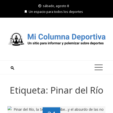
Saltar
sábado, agosto 8
al
Un espacio para todos los deportes
contenido
Etiqueta:
Pinar del Río