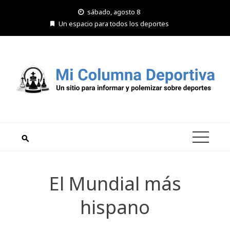
Saltar
sábado, agosto 8
al
Un espacio para todos los deportes
contenido
El Mundial más
hispano