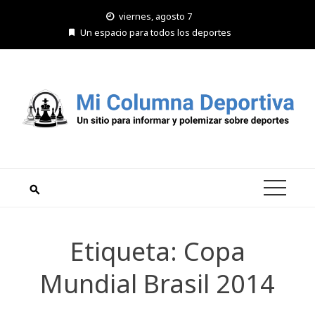
Saltar
viernes, agosto 7
al
Un espacio para todos los deportes
contenido
Etiqueta:
Copa
Mundial Brasil 2014