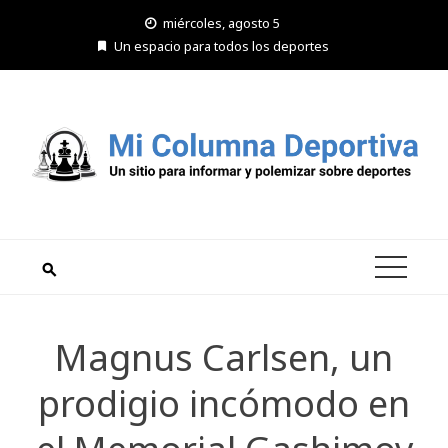
Saltar
miércoles, agosto 5
al
Un espacio para todos los deportes
contenido
Magnus Carlsen, un
prodigio incómodo en