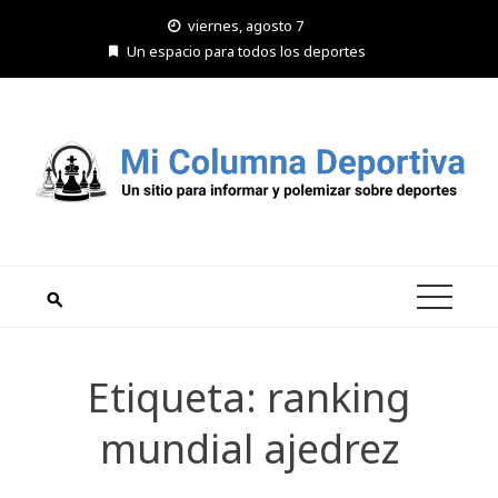
Saltar
viernes, agosto 7
al
Un espacio para todos los deportes
contenido
Etiqueta:
ranking
mundial ajedrez