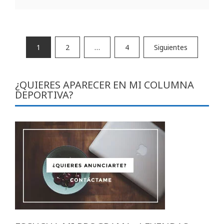
Paginación
1
2
…
4
Siguientes
de
entradas
¿QUIERES APARECER EN MI COLUMNA
DEPORTIVA?