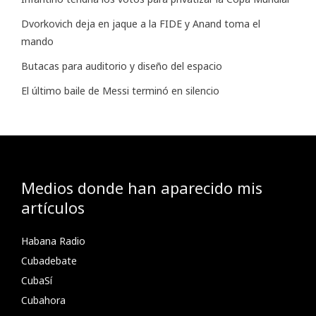
Dvorkovich deja en jaque a la FIDE y Anand toma el
mando
Butacas para auditorio y diseño del espacio
El último baile de Messi terminó en silencio
Medios donde han aparecido mis
artículos
Habana Radio
Cubadebate
CubaSí
Cubahora