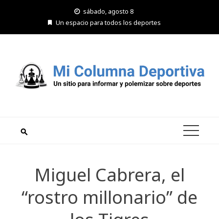
Saltar
sábado, agosto 8
al
Un espacio para todos los deportes
contenido
Miguel Cabrera, el
“rostro millonario” de