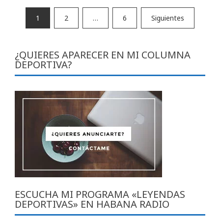
Paginación
1
2
…
6
Siguientes
de
entradas
¿QUIERES APARECER EN MI COLUMNA
DEPORTIVA?
ESCUCHA MI PROGRAMA «LEYENDAS
DEPORTIVAS» EN HABANA RADIO