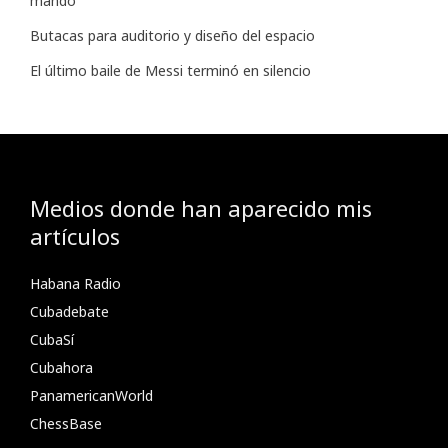
mando
Butacas para auditorio y diseño del espacio
El último baile de Messi terminó en silencio
Medios donde han aparecido mis
artículos
Habana Radio
Cubadebate
CubaSí
Cubahora
PanamericanWorld
ChessBase