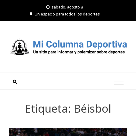
Saltar
sábado, agosto 8
al
Un espacio para todos los deportes
contenido
Etiqueta:
Béisbol