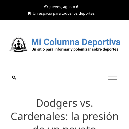
Saltar
jueves, agosto 6
al
Un espacio para todos los deportes
contenido
Dodgers vs.
Cardenales: la presión