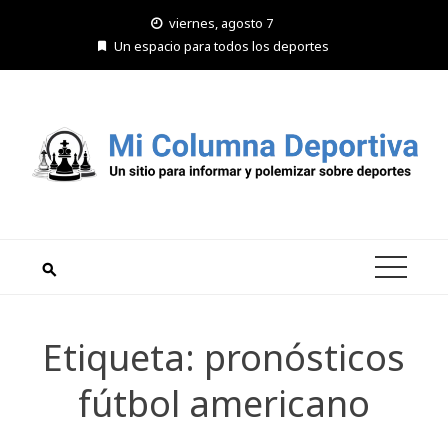
Saltar
viernes, agosto 7
al
Un espacio para todos los deportes
contenido
Etiqueta:
pronósticos
fútbol americano