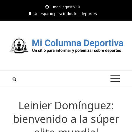
Saltar
lunes, agosto 10
al
Un espacio para todos los deportes
contenido
Leinier Domínguez:
bienvenido a la súper