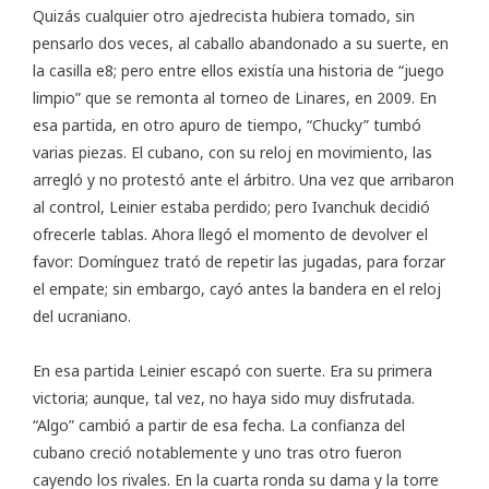
Quizás cualquier otro ajedrecista hubiera tomado, sin
pensarlo dos veces, al caballo abandonado a su suerte, en
la casilla e8; pero entre ellos existía una historia de “juego
limpio” que se remonta al torneo de Linares, en 2009. En
esa partida, en otro apuro de tiempo, “Chucky” tumbó
varias piezas. El cubano, con su reloj en movimiento, las
arregló y no protestó ante el árbitro. Una vez que arribaron
al control, Leinier estaba perdido; pero Ivanchuk decidió
ofrecerle tablas. Ahora llegó el momento de devolver el
favor: Domínguez trató de repetir las jugadas, para forzar
el empate; sin embargo, cayó antes la bandera en el reloj
del ucraniano.
En esa partida Leinier escapó con suerte. Era su primera
victoria; aunque, tal vez, no haya sido muy disfrutada.
“Algo” cambió a partir de esa fecha. La confianza del
cubano creció notablemente y uno tras otro fueron
cayendo los rivales. En la cuarta ronda su dama y la torre