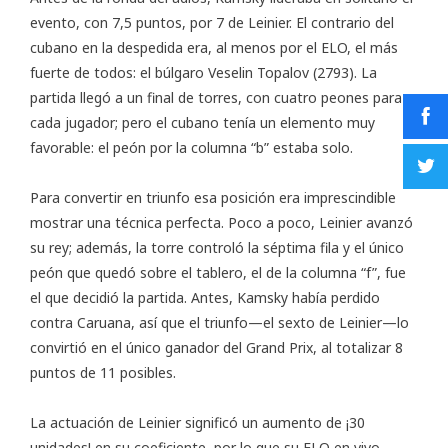
evento, con 7,5 puntos, por 7 de Leinier. El contrario del
cubano en la despedida era, al menos por el ELO, el más
fuerte de todos: el búlgaro Veselin Topalov (2793). La
partida llegó a un final de torres, con cuatro peones para
cada jugador; pero el cubano tenía un elemento muy
favorable: el peón por la columna “b” estaba solo.
Para convertir en triunfo esa posición era imprescindible
mostrar una técnica perfecta. Poco a poco, Leinier avanzó
su rey; además, la torre controló la séptima fila y el único
peón que quedó sobre el tablero, el de la columna “f”, fue
el que decidió la partida. Antes, Kamsky había perdido
contra Caruana, así que el triunfo—el sexto de Leinier—lo
convirtió en el único ganador del Grand Prix, al totalizar 8
puntos de 11 posibles.
La actuación de Leinier significó un aumento de ¡30
unidades! en su coeficiente, por lo que su
ELO en vivo