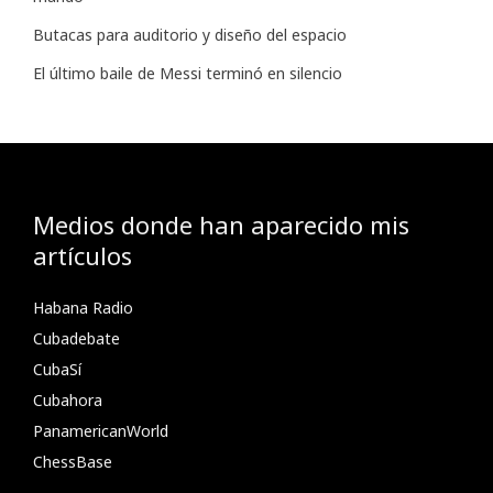
Butacas para auditorio y diseño del espacio
El último baile de Messi terminó en silencio
Medios donde han aparecido mis
artículos
Habana Radio
Cubadebate
CubaSí
Cubahora
PanamericanWorld
ChessBase