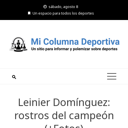
Saltar
sábado, agosto 8
al
Un espacio para todos los deportes
contenido
Leinier Domínguez:
rostros del campeón