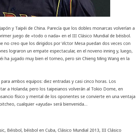
Japón y Taipéi de China. Parecía que los dobles monarcas volverían a
primer juego de «todo o nada» en el III Clásico Mundial de béisbol.
ue no creo que los dirigidos por Víctor Mesa puedan dos veces con
ones lograron un empate espectacular, en el noveno inning y, luego,
ipéi ha jugado muy bien el torneo, pero sin Chieng Ming Wang en la
e para ambos equipos: diez entradas y casi cinco horas. Los
tar a Holanda; pero los taipeianos volverán al Tokio Dome, en
nsancio físico y mental de los oponentes se convierte en una ventaja
 pitcheo, cualquier «ayuda» será bienvenida…
sic
,
Béisbol
,
béisbol en Cuba
,
Clásico Mundial 2013
,
III Clásico