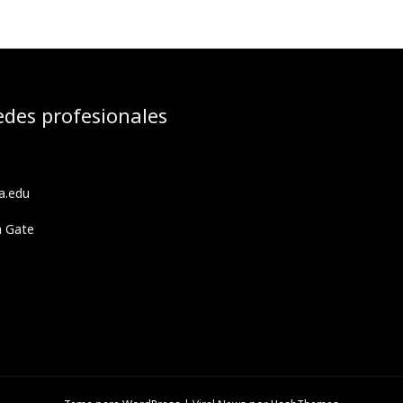
edes profesionales
a.edu
h Gate