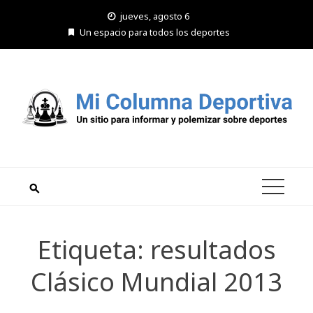
Saltar
jueves, agosto 6
al
Un espacio para todos los deportes
contenido
Etiqueta:
resultados
Clásico Mundial 2013