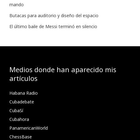
mando
Butacas para auditorio y diseño del espacio
El último baile de Messi terminó en silencio
Medios donde han aparecido mis
artículos
Habana Radio
Cubadebate
CubaSí
Cubahora
PanamericanWorld
ChessBase