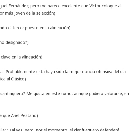
Miguel Fernández; pero me parece excelente que Víctor coloque al
or más joven de la selección)
rado el tercer puesto en la alineación)
omo designado?)
clave en la alineación)
ral. Probablemente esta haya sido la mejor noticia ofensiva del día.
ca al Clásico)
 del santiaguero? Me gusta en este turno, aunque pudiera valorarse, en
e que Ariel Pestano)
ular? Tal vez, pero, por el momento, el cienfueguero defenderá,