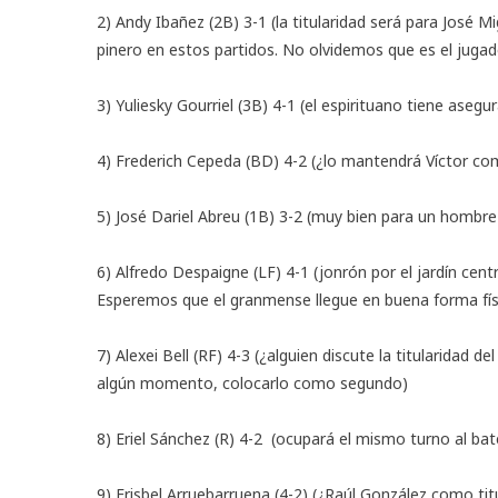
2) Andy Ibañez (2B) 3-1 (la titularidad será para José 
pinero en estos partidos. No olvidemos que es el jugad
3) Yuliesky Gourriel (3B) 4-1 (el espirituano tiene asegu
4) Frederich Cepeda (BD) 4-2 (¿lo mantendrá Víctor c
5) José Dariel Abreu (1B) 3-2 (muy bien para un hombre 
6) Alfredo Despaigne (LF) 4-1 (jonrón por el jardín cent
Esperemos que el granmense llegue en buena forma físi
7) Alexei Bell (RF) 4-3 (¿alguien discute la titularidad
algún momento, colocarlo como segundo)
8) Eriel Sánchez (R) 4-2 (ocupará el mismo turno al bat
9) Erisbel Arruebarruena (4-2) (¿Raúl González como tit