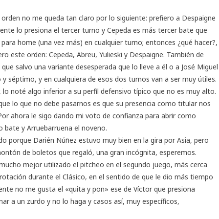
l orden no me queda tan claro por lo siguiente: prefiero a Despaigne
mente lo presiona el tercer turno y Cepeda es más tercer bate que
 para home (una vez más) en cualquier turno; entonces ¿qué hacer?,
ero este orden: Cepeda, Abreu, Yulieski y Despaigne. También de
 que salvo una variante desesperada que lo lleve a él o a José Miguel
 y séptimo, y en cualquiera de esos dos turnos van a ser muy útiles.
, lo noté algo inferior a su perfil defensivo típico que no es muy alto.
rque lo que no debe pasarnos es que su presencia como titular nos
Por ahora le sigo dando mi voto de confianza para abrir como
vo bate y Arruebarruena el noveno.
o porque Darién Núñez estuvo muy bien en la gira por Asia, pero
montón de boletos que regaló, una gran incógnita, esperemos.
, mucho mejor utilizado el pitcheo en el segundo juego, más cerca
rotación durante el Clásico, en el sentido de que le dio más tiempo
ente no me gusta el «quita y pon» ese de Víctor que presiona
ar a un zurdo y no lo haga y casos así, muy específicos,