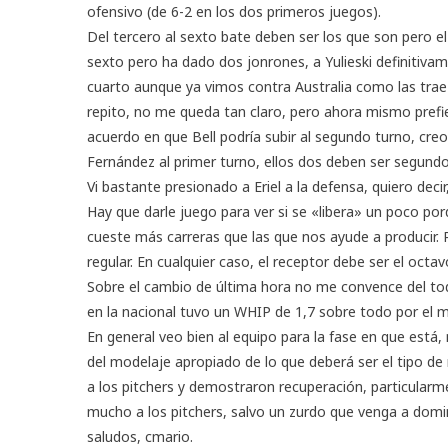
ofensivo (de 6-2 en los dos primeros juegos).
Del tercero al sexto bate deben ser los que son pero e
sexto pero ha dado dos jonrones, a Yulieski definitiva
cuarto aunque ya vimos contra Australia como las trae
repito, no me queda tan claro, pero ahora mismo prefi
acuerdo en que Bell podría subir al segundo turno, creo
Fernández al primer turno, ellos dos deben ser segundo
Vi bastante presionado a Eriel a la defensa, quiero decir
Hay que darle juego para ver si se «libera» un poco po
cueste más carreras que las que nos ayude a producir. 
regular. En cualquier caso, el receptor debe ser el octa
Sobre el cambio de última hora no me convence del tod
en la nacional tuvo un WHIP de 1,7 sobre todo por el 
En general veo bien al equipo para la fase en que está
del modelaje apropiado de lo que deberá ser el tipo de 
a los pitchers y demostraron recuperación, particularm
mucho a los pitchers, salvo un zurdo que venga a domin
saludos, cmario.