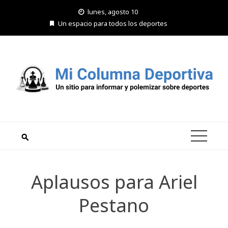
Saltar
lunes, agosto 10
al
Un espacio para todos los deportes
contenido
Aplausos para Ariel
Pestano