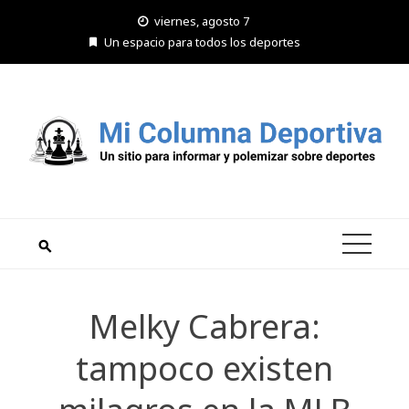
Saltar
viernes, agosto 7
al
Un espacio para todos los deportes
contenido
Melky Cabrera:
tampoco existen