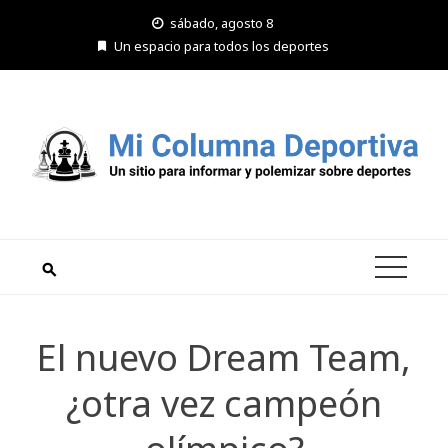
Saltar
sábado, agosto 8
al
Un espacio para todos los deportes
contenido
El nuevo Dream Team,
¿otra vez campeón