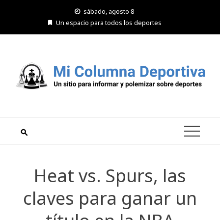
Saltar
sábado, agosto 8
al
Un espacio para todos los deportes
contenido
Heat vs. Spurs, las
claves para ganar un