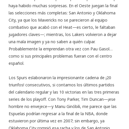
haya habido muchas sorpresas. En el Oeste juegan la final
las selecciones más completas: San Antonio y Oklahoma
City, ya que los Mavericks no se parecieron al equipo
combativo que acabó con el Heat—es cierto, le faltaban
jugadores claves—; mientras, los Lakers volvieron a dejar
una mala imagen y ya no saben a quién culpar.
Probablemente la emprendan otra vez con Pau Gasol…
como si sus principales problemas fueran con el centro
español.
Los Spurs eslabonaron la impresionante cadena de ¡20
triunfos! consecutivos, si contamos los últimos partidos
del calendario regular y las 10 victorias en las tres primeras
series de los playoff. Con Tony Parker, Tim Duncan—¡ese
hombre no envejece—y Manu Ginóbili, me parece que las
Espuelas podrían regresar a la final de la NBA, donde
estuvieron por última vez en 2007; sin embargo, ya
Oklahoma City rompió esa racha y los de San Antonio