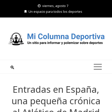
Saltar
viernes, agosto 7
al
Un espacio para todos los deportes
contenido
Entradas en España,
una pequeña crónica