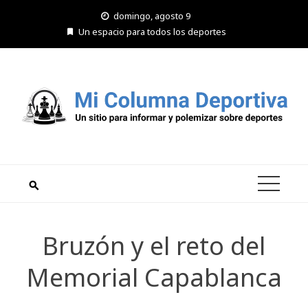
Saltar
domingo, agosto 9
al
Un espacio para todos los deportes
contenido
Bruzón y el reto del
Memorial Capablanca