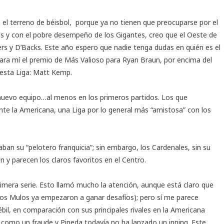
el terreno de béisbol, porque ya no tienen que preocuparse por el
es y con el pobre desempeño de los Gigantes, creo que el Oeste de
rs y D’Backs. Este año espero que nadie tenga dudas en quién es el
para mí el premio de Más Valioso para Ryan Braun, por encima del
 esta Liga: Matt Kemp.
u nuevo equipo…al menos en los primeros partidos. Los que
te la Americana, una Liga por lo general más “amistosa” con los
aban su “pelotero franquicia”; sin embargo, los Cardenales, sin su
n y parecen los claros favoritos en el Centro.
imera serie. Esto llamó mucho la atención, aunque está claro que
los Mulos ya empezaron a ganar desafíos); pero sí me parece
ébil, en comparación con sus principales rivales en la Americana
 como un fraude y Pineda todavía no ha lanzado un inning. Este