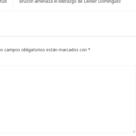
ntud
Bruzón amenaza el liderazgo de Leinier Domínguez
os campos obligatorios están marcados con
*