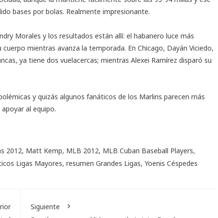
dido bases por bolas. Realmente impresionante.
dry Morales y los resultados están allí: el habanero luce más
su cuerpo mientras avanza la temporada. En Chicago, Dayán Viciedo,
cas, ya tiene dos vuelacercas; mientras Alexei Ramírez disparó su
polémicas y quizás algunos fanáticos de los Marlins parecen más
 apoyar al equipo.
as 2012
,
Matt Kemp
,
MLB 2012
,
MLB Cuban Baseball Players
,
ticos Ligas Mayores
,
resumen Grandes Ligas
,
Yoenis Céspedes
rior
Siguiente