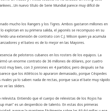
 Yankees…Un nuevo título de Serie Mundial parece muy difícil de
nado mucho los Rangers y los Tigres. Ambos gastaron millones en
lo explotan en su primera salida, el japonés se recompuso en su
ferido una extensión de contrato con C.J. Wilson quien ya acumula
 lanzadores y el bateo es de lo mejor en las Mayores.
sencia de peloteros cubanos en los rosters de los equipos. La
firmó un enorme contrato de 36 millones de dólares, por cuatro
nzó muy bien, con 3 jonrones en 4 partidos; pero después se ha
arece que los Atléticos lo apuraron demasiado, porque Céspedes
rivales ya lo saben: nada de rectas, porque saca el bate muy rápido
 ve las sliders.
relevista. Entiendo que el cuerpo de relevistas de los Rojos ha
up man” es un desperdicio de talento. En estas dos primeras
ocidad; aunque la mantiene fácilmente sobre las 93-94 millas y ese