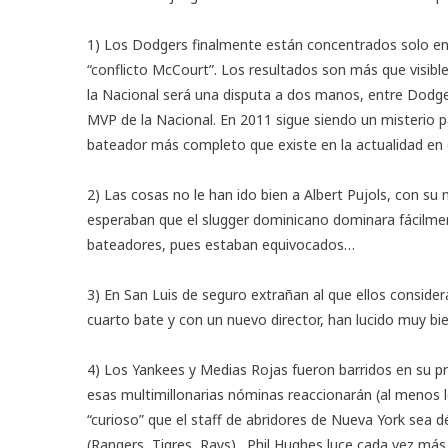
1) Los Dodgers finalmente están concentrados solo en 
“conflicto McCourt”. Los resultados son más que visibl
la Nacional será una disputa a dos manos, entre Dodge
MVP de la Nacional. En 2011 sigue siendo un misterio 
bateador más completo que existe en la actualidad en
2) Las cosas no le han ido bien a Albert Pujols, con s
esperaban que el slugger dominicano dominara fácilmen
bateadores, pues estaban equivocados…
3) En San Luis de seguro extrañan al que ellos consider
cuarto bate y con un nuevo director, han lucido muy bie
4) Los Yankees y Medias Rojas fueron barridos en su pr
esas multimillonarias nóminas reaccionarán (al menos 
“curioso” que el staff de abridores de Nueva York sea d
(Rangers, Tigres, Rays)…Phil Hughes luce cada vez más