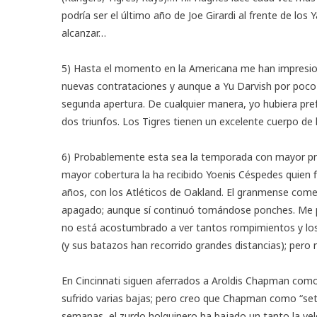
podría ser el último año de Joe Girardi al frente de los
alcanzar…
5) Hasta el momento en la Americana me han impresio
nuevas contrataciones y aunque a Yu Darvish por poco 
segunda apertura. De cualquier manera, yo hubiera pre
dos triunfos. Los Tigres tienen un excelente cuerpo de
6) Probablemente esta sea la temporada con mayor pre
mayor cobertura la ha recibido Yoenis Céspedes quien 
años, con los Atléticos de Oakland. El granmense come
apagado; aunque sí continuó tomándose ponches. Me p
no está acostumbrado a ver tantos rompimientos y los 
(y sus batazos han recorrido grandes distancias); pero no
En Cincinnati siguen aferrados a Aroldis Chapman como 
sufrido varias bajas; pero creo que Chapman como “set
semanas, el zurdo holguinero ha bajado un tanto la vel