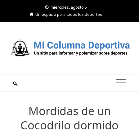
Saltar
miércoles, agosto 5
al
Un espacio para todos los deportes
contenido
Mordidas de un
Cocodrilo dormido