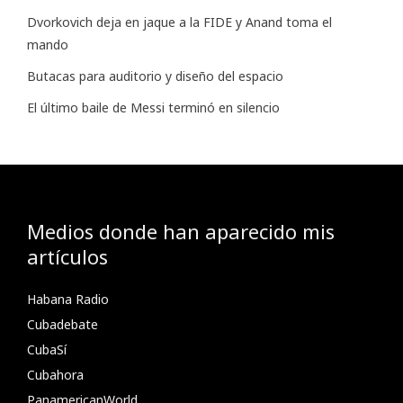
Dvorkovich deja en jaque a la FIDE y Anand toma el
mando
Butacas para auditorio y diseño del espacio
El último baile de Messi terminó en silencio
Medios donde han aparecido mis
artículos
Habana Radio
Cubadebate
CubaSí
Cubahora
PanamericanWorld