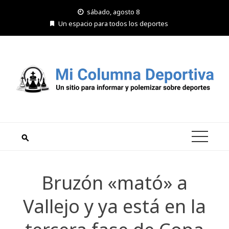
Saltar
sábado, agosto 8
al
Un espacio para todos los deportes
contenido
Bruzón «mató» a
Vallejo y ya está en la