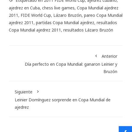
Etiquetado en
2011 FIDE World Cup
,
ajedrez cubano
,
ajedrez en Cuba
,
chess live games
,
Copa Mundial ajedrez
2011
,
FIDE World Cup
,
Lázaro Bruzón
,
pareo Copa Mundial
ajedrez 2011
,
partidas Copa Mundial ajedrez
,
resultados
Copa Mundial ajedrez 2011
,
resultados Lázaro Bruzón
Anterior
Día perfecto en Copa Mundial: ganaron Leinier y
Bruzón
Siguiente
Leinier Domínguez sorprende en Copa Mundial de
ajedrez