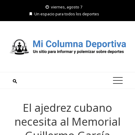
Saltar
viernes, agosto 7
al
Un espacio para todos los deportes
contenido
El ajedrez cubano
necesita al Memorial