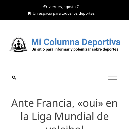
Saltar
viernes, agosto 7
al
Un espacio para todos los deportes
contenido
Ante Francia, «oui» en
la Liga Mundial de