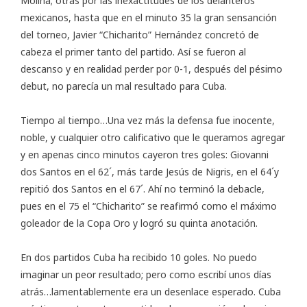
Molina; otras por las inexactitudes de los delanteros
mexicanos, hasta que en el minuto 35 la gran sensanción
del torneo, Javier “Chicharito” Hernández concretó de
cabeza el primer tanto del partido. Así se fueron al
descanso y en realidad perder por 0-1, después del pésimo
debut, no parecía un mal resultado para Cuba.
Tiempo al tiempo…Una vez más la defensa fue inocente,
noble, y cualquier otro calificativo que le queramos agregar
y en apenas cinco minutos cayeron tres goles: Giovanni
dos Santos en el 62´, más tarde Jesús de Nigris, en el 64´y
repitió dos Santos en el 67´. Ahí no terminó la debacle,
pues en el 75 el “Chicharito” se reafirmó como el máximo
goleador de la Copa Oro y logró su quinta anotación.
En dos partidos Cuba ha recibido 10 goles. No puedo
imaginar un peor resultado; pero como escribí unos días
atrás…lamentablemente era un desenlace esperado. Cuba