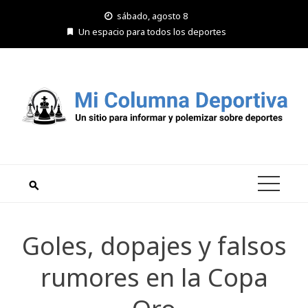
Saltar
sábado, agosto 8
al
Un espacio para todos los deportes
contenido
Goles, dopajes y falsos
rumores en la Copa