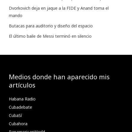
Dvorkovich deja en jaque a la FIDE y Anand toma el
mando
Butacas para auditorio y diseño del espacio
El último baile de Messi terminó en silencio
Medios donde han aparecido mis
artículos
Habana Radio
Cubadebate
CubaSí
Cubahora
PanamericanWorld