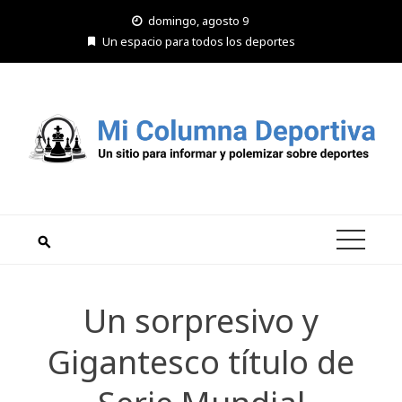
Saltar
domingo, agosto 9
al
Un espacio para todos los deportes
contenido
Un sorpresivo y
Gigantesco título de