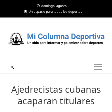
Saltar
domingo, agosto 9
al
Un espacio para todos los deportes
contenido
Ajedrecistas cubanas
acaparan titulares