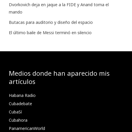
Dvorkovich deja en jaque a la FIDE y Anand toma el
mando
Butacas para auditorio y diseño del espacio
El último baile de Messi terminó en silencio
Medios donde han aparecido mis
artículos
Habana Radio
Cubadebate
CubaSí
Cubahora
PanamericanWorld