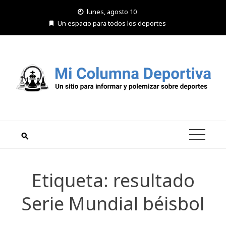
Saltar
lunes, agosto 10
al
Un espacio para todos los deportes
contenido
Etiqueta:
resultado
Serie Mundial béisbol