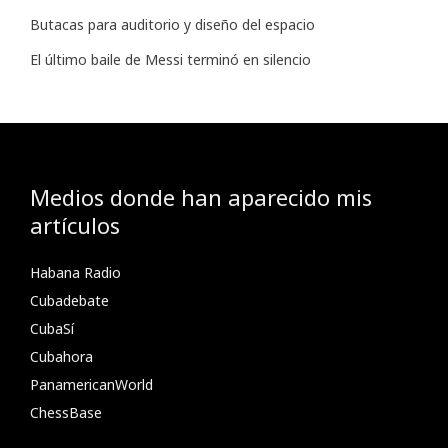
Butacas para auditorio y diseño del espacio
El último baile de Messi terminó en silencio
Medios donde han aparecido mis
artículos
Habana Radio
Cubadebate
CubaSí
Cubahora
PanamericanWorld
ChessBase