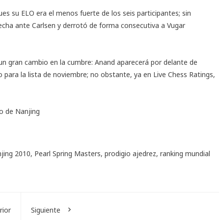
ues su ELO era el menos fuerte de los seis participantes; sin
echa ante Carlsen y derrotó de forma consecutiva a Vugar
á un gran cambio en la cumbre: Anand aparecerá por delante de
 para la lista de noviembre; no obstante, ya en
Live Chess Ratings
,
eo de Nanjing
njing 2010
,
Pearl Spring Masters
,
prodigio ajedrez
,
ranking mundial
rior
Siguiente