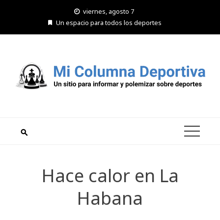
Saltar
viernes, agosto 7
al
Un espacio para todos los deportes
contenido
Hace calor en La
Habana