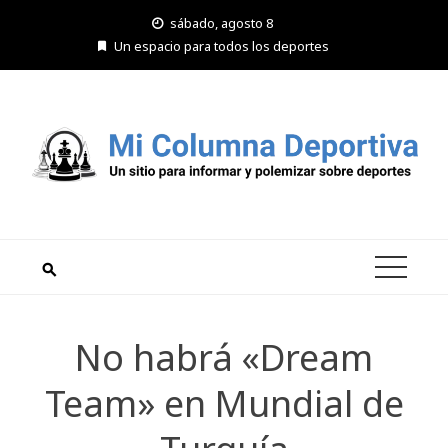
Saltar
sábado, agosto 8
al
Un espacio para todos los deportes
contenido
No habrá «Dream
Team» en Mundial de