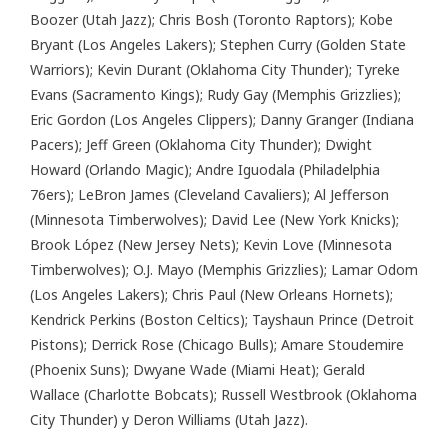
Boozer (Utah Jazz); Chris Bosh (Toronto Raptors); Kobe
Bryant (Los Angeles Lakers); Stephen Curry (Golden State
Warriors); Kevin Durant (Oklahoma City Thunder); Tyreke
Evans (Sacramento Kings); Rudy Gay (Memphis Grizzlies);
Eric Gordon (Los Angeles Clippers); Danny Granger (Indiana
Pacers); Jeff Green (Oklahoma City Thunder); Dwight
Howard (Orlando Magic); Andre Iguodala (Philadelphia
76ers); LeBron James (Cleveland Cavaliers); Al Jefferson
(Minnesota Timberwolves); David Lee (New York Knicks);
Brook López (New Jersey Nets); Kevin Love (Minnesota
Timberwolves); O.J. Mayo (Memphis Grizzlies); Lamar Odom
(Los Angeles Lakers); Chris Paul (New Orleans Hornets);
Kendrick Perkins (Boston Celtics); Tayshaun Prince (Detroit
Pistons); Derrick Rose (Chicago Bulls); Amare Stoudemire
(Phoenix Suns); Dwyane Wade (Miami Heat); Gerald
Wallace (Charlotte Bobcats); Russell Westbrook (Oklahoma
City Thunder) y Deron Williams (Utah Jazz).