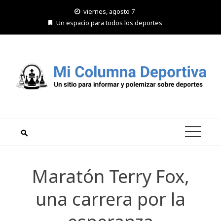
Saltar
viernes, agosto 7
al
Un espacio para todos los deportes
contenido
Maratón Terry Fox,
una carrera por la