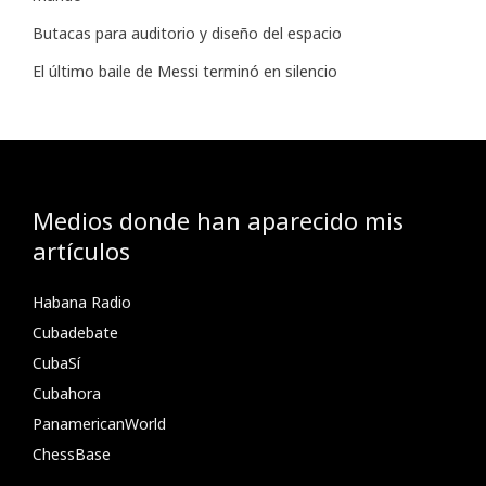
Butacas para auditorio y diseño del espacio
El último baile de Messi terminó en silencio
Medios donde han aparecido mis
artículos
Habana Radio
Cubadebate
CubaSí
Cubahora
PanamericanWorld
ChessBase