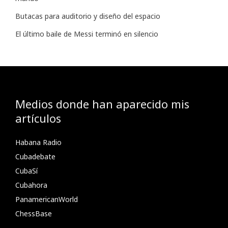
Butacas para auditorio y diseño del espacio
El último baile de Messi terminó en silencio
Medios donde han aparecido mis
artículos
Habana Radio
Cubadebate
CubaSí
Cubahora
PanamericanWorld
ChessBase