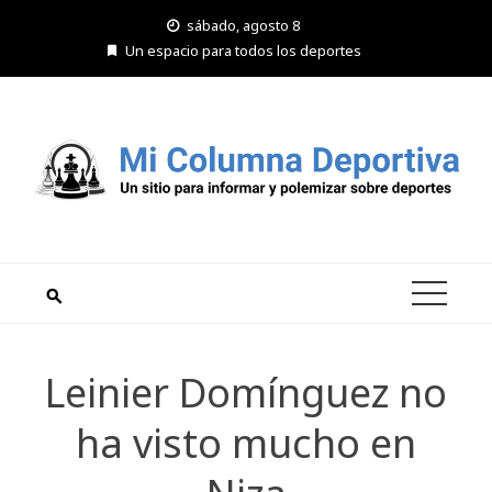
Saltar
sábado, agosto 8
al
Un espacio para todos los deportes
contenido
Leinier Domínguez no
ha visto mucho en