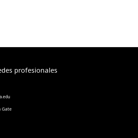
edes profesionales
a.edu
h Gate