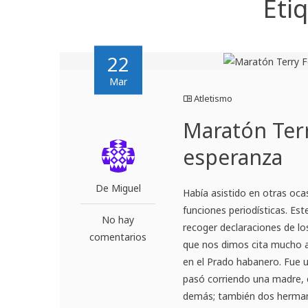
Eti
22
Mar
Atletismo
Maratón Terr
esperanza
De Miguel
Había asistido en otras oca
funciones periodísticas. Est
No hay
recoger declaraciones de l
comentarios
que nos dimos cita mucho a
en el Prado habanero. Fue 
pasó corriendo una madre, 
demás; también dos herman