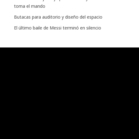
toma el mando
Butacas para auditorio y diseño del espacio
El último baile de Messi terminó en silencio