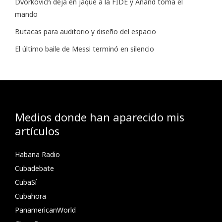
Dvorkovich deja en jaque a la FIDE y Anand toma el
mando
Butacas para auditorio y diseño del espacio
El último baile de Messi terminó en silencio
Medios donde han aparecido mis
artículos
Habana Radio
Cubadebate
CubaSí
Cubahora
PanamericanWorld