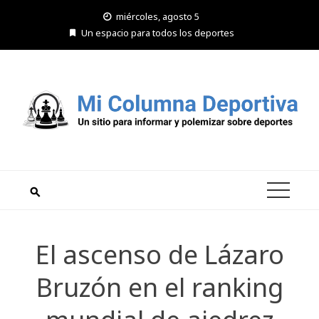
Saltar
miércoles, agosto 5
al
Un espacio para todos los deportes
contenido
El ascenso de Lázaro
Bruzón en el ranking