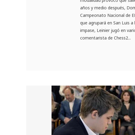
modalidad provocó que salie
años y medio después, Domí
Campeonato Nacional de EE.
que agrupará en San Luis a 
impase, Leinier jugó en var
comentarista de Chess2...