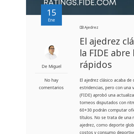
15
Ene
Ajedrez
El ajedrez cl
la FIDE abre
rápidos
De Miguel
No hay
El ajedrez clásico acaba de
comentarios
estridencias, pero con una v
(FIDE) aprobó una actualiza
torneos disputados con ri
60+30 podrán computar ofi
títulos. No se trata de una 
ajedrez, como deporte globa
costos y consumo deportivo 